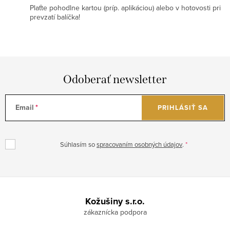
Plaťte pohodlne kartou (príp. aplikáciou) alebo v hotovosti pri
prevzatí balíčka!
Odoberať newsletter
Email
PRIHLÁSIŤ SA
Súhlasím so
spracovaním osobných údajov
.
Z
á
Kožušiny s.r.o.
p