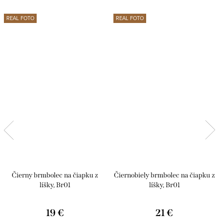
REAL FOTO
REAL FOTO
Čierny brmbolec na čiapku z
Čiernobiely brmbolec na čiapku z
líšky, Br01
líšky, Br01
19 €
21 €