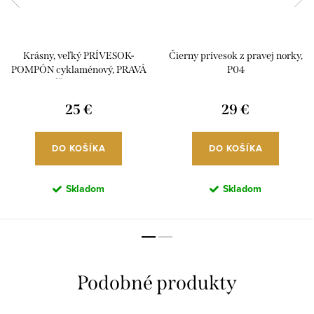
Krásny, veľký PRÍVESOK-
Čierny prívesok z pravej norky,
POMPÓN cyklaménový, PRAVÁ
P04
LÍŠKA, P7S07
25 €
29 €
DO KOŠÍKA
DO KOŠÍKA
Skladom
Skladom