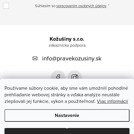
Súhlasím so
spracovaním osobných údajov
.
Z
á
Kožušiny s.r.o.
p
info
@
pravekozusiny.sk
ä
t
i
e
Používame súbory cookie, aby sme vám umožnili pohodlné
prehliadanie webovej stránky a vďaka analýze neustále
zlepšovali jej funkcie, výkon a použiteľnosť.
Viac informácií
Zákaznícky servis
Nastavenie
Copyright 2026
#PRAVEKOZUSINY.SK#
. Všetky práva vyhradené.
Upraviť nastavenie cookies