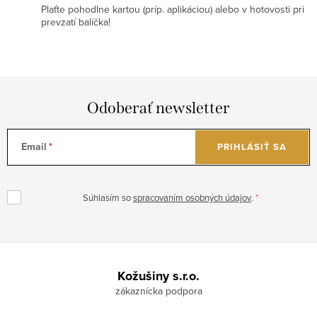
Plaťte pohodlne kartou (príp. aplikáciou) alebo v hotovosti pri
prevzatí balíčka!
Odoberať newsletter
Email
PRIHLÁSIŤ SA
Súhlasím so
spracovaním osobných údajov
.
Z
á
Kožušiny s.r.o.
p