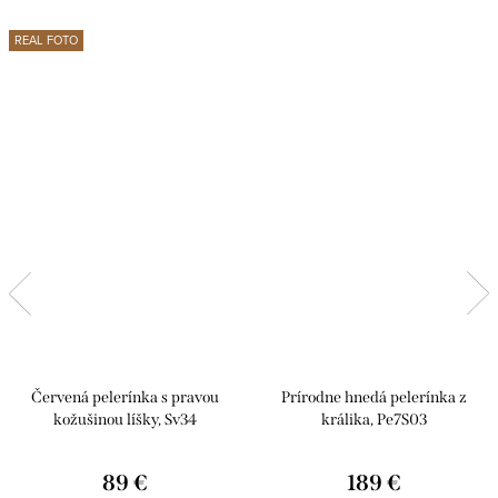
REAL FOTO
Červená pelerínka s pravou
Prírodne hnedá pelerínka z
kožušinou líšky, Sv34
králika, Pe7S03
89 €
189 €