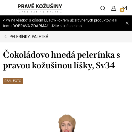
Prejsť
N
na
obsah
-17% na všetko* s kódom LETO17 (okrem už zľavnených produktov) a k
K
tomu DOPRAVA ZDARMA!!! Užite si krásne leto!
PELERÍNKY, PALETKÁ
Čokoládovo hnedá pelerínka s
pravou kožušinou líšky, Sv34
REAL FOTO