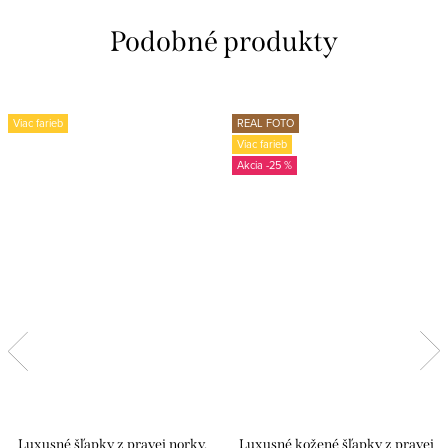
Viac farieb
REAL FOTO
Viac farieb
-25 %
Luxusné šľapky z pravej norky,
Luxusné kožené šľapky z pravej