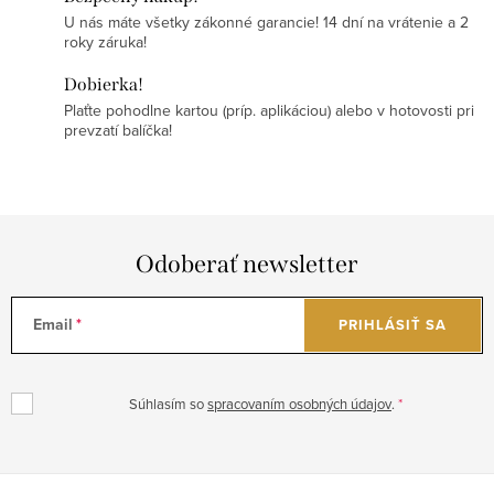
U nás máte všetky zákonné garancie! 14 dní na vrátenie a 2
roky záruka!
Dobierka!
Plaťte pohodlne kartou (príp. aplikáciou) alebo v hotovosti pri
prevzatí balíčka!
Odoberať newsletter
Email
PRIHLÁSIŤ SA
Súhlasím so
spracovaním osobných údajov
.
Z