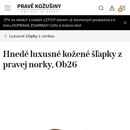
Prejsť
N
na
obsah
-17% na všetko* s kódom LETO17 (okrem už zľavnených produktov) a k
K
tomu DOPRAVA ZDARMA!!! Užite si krásne leto!
Luxusné šľapky s norkou
Hnedé luxusné kožené šľapky z
pravej norky, Ob26