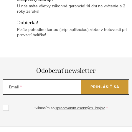
U nás máte všetky zákonné garancie! 14 dní na vrátenie a 2
roky záruka!
Dobierka!
Plaťte pohodlne kartou (príp. aplikáciou) alebo v hotovosti pri
prevzatí balíčka!
Odoberať newsletter
Email
PRIHLÁSIŤ SA
Súhlasím so
spracovaním osobných údajov
.
Z