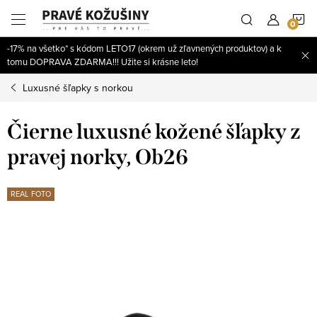
Prejsť
N
na
obsah
-17% na všetko* s kódom LETO17 (okrem už zľavnených produktov) a k
K
tomu DOPRAVA ZDARMA!!! Užite si krásne leto!
Luxusné šľapky s norkou
Čierne luxusné kožené šľapky z
pravej norky, Ob26
REAL FOTO