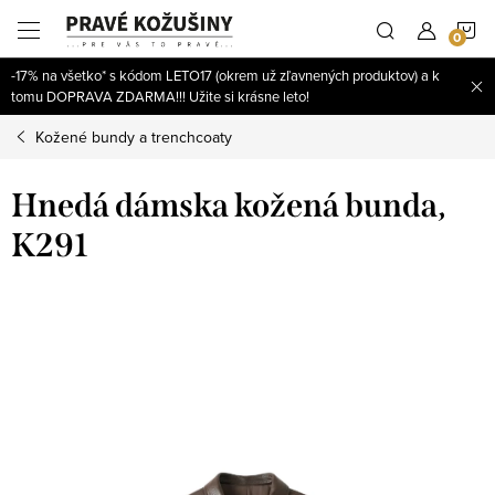
Prejsť
N
na
obsah
-17% na všetko* s kódom LETO17 (okrem už zľavnených produktov) a k
K
tomu DOPRAVA ZDARMA!!! Užite si krásne leto!
Kožené bundy a trenchcoaty
Hnedá dámska kožená bunda,
K291