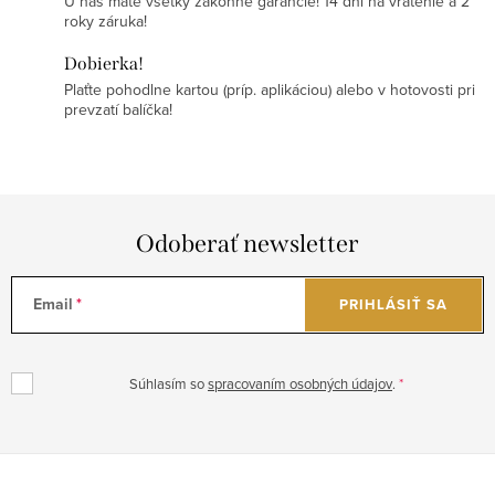
U nás máte všetky zákonné garancie! 14 dní na vrátenie a 2
roky záruka!
Dobierka!
Plaťte pohodlne kartou (príp. aplikáciou) alebo v hotovosti pri
prevzatí balíčka!
Odoberať newsletter
Email
PRIHLÁSIŤ SA
Súhlasím so
spracovaním osobných údajov
.
Z