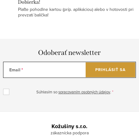
Dobierka!
Plaťte pohodlne kartou (príp. aplikáciou) alebo v hotovosti pri
prevzatí balíčka!
Odoberať newsletter
Email
PRIHLÁSIŤ SA
Súhlasím so
spracovaním osobných údajov
.
Z
á
Kožušiny s.r.o.
p