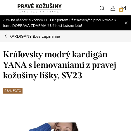
Prejsť
N
na
obsah
-17% na všetko* s kódom LETO17 (okrem už zľavnených produktov) a k
K
tomu DOPRAVA ZDARMA!!! Užite si krásne leto!
KARDIGÁNY (bez zapínania)
Kráľovsky modrý kardigán
YANA s lemovaniami z pravej
kožušiny líšky, SV23
REAL FOTO