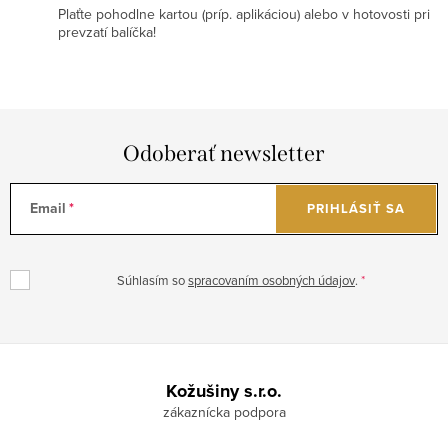
Plaťte pohodlne kartou (príp. aplikáciou) alebo v hotovosti pri
prevzatí balíčka!
Odoberať newsletter
Email
PRIHLÁSIŤ SA
Súhlasím so
spracovaním osobných údajov
.
Z
á
Kožušiny s.r.o.
p