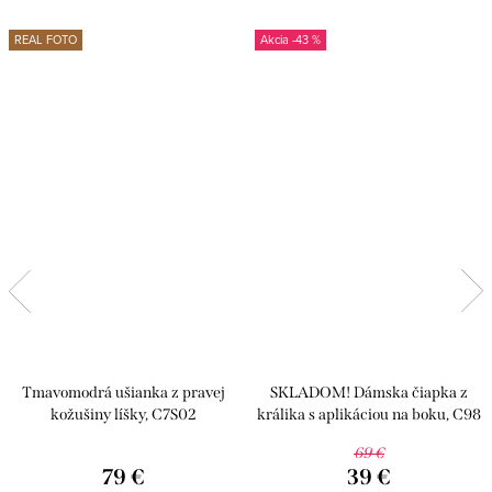
REAL FOTO
-43 %
Tmavomodrá ušianka z pravej
SKLADOM! Dámska čiapka z
kožušiny líšky, C7S02
králika s aplikáciou na boku, C98
69 €
79 €
39 €