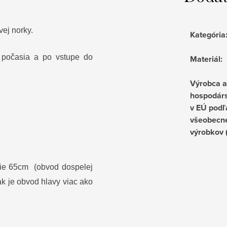
ej norky.
Kategória
 počasia a po vstupe do
Materiál
:
Výrobca 
hospodárs
v EÚ podľ
všeobecne
výrobkov
ie 65cm (obvod dospelej
ak je obvod hlavy viac ako