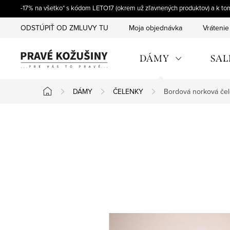
Prejsť
-17% na všetko* s kódom LETO17 (okrem už zľavnených produktov) a k t
na
ODSTÚPIŤ OD ZMLUVY TU
Moja objednávka
Vrátenie
obsah
DÁMY
SAL
DÁMY
ČELENKY
Bordová norková čel
Domov