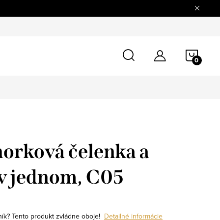
tovaru
Doprava a platba
O nás
Blog
Kontaktné úd
NÁKU
KOŠÍ
orková čelenka a
v jednom, C05
ník? Tento produkt zvládne oboje!
Detailné informácie