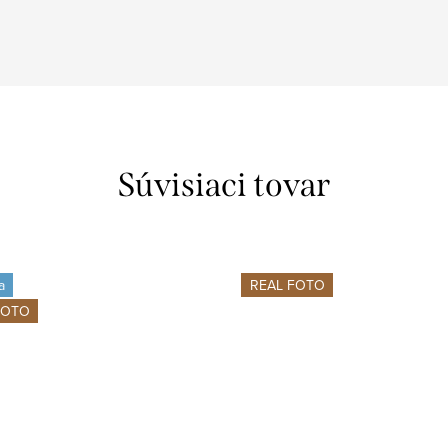
Súvisiaci tovar
a
REAL FOTO
FOTO