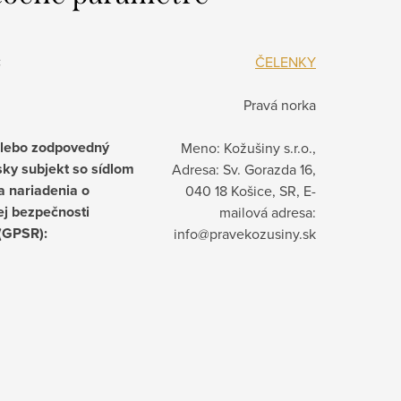
:
ČELENKY
Pravá norka
alebo zodpovedný
Meno: Kožušiny s.r.o.,
ky subjekt so sídlom
Adresa: Sv. Gorazda 16,
a nariadenia o
040 18 Košice, SR, E-
j bezpečnosti
mailová adresa:
 (GPSR)
:
info@pravekozusiny.sk