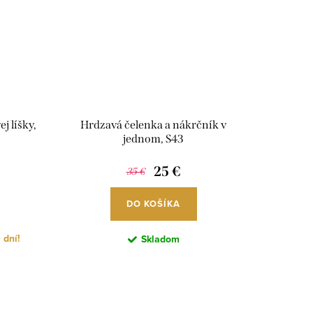
j líšky,
Hrdzavá čelenka a nákrčník v
jednom, S43
25 €
35 €
DO KOŠÍKA
 dní!
Skladom