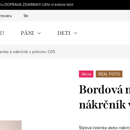
omu DOPRAVA ZDARMA!!! Užite si krásne leto!
 tovaru
Storno objednávky
Výmena tovaru
Reklamácia 
E!
PÁNI
DETI
enka a nákrčník v jednom, C05
Akcia
REAL FOTO
Bordová n
nákrčník 
Štýlová čelenka alebo nákrč