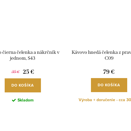
o čierna čelenka a nákrčník v
Kávovo hnedá čelenka z prave
jednom, S43
C09
25 €
79 €
35 €
DO KOŠÍKA
DO KOŠÍKA
Výroba + doručenie - cca 30
Skladom