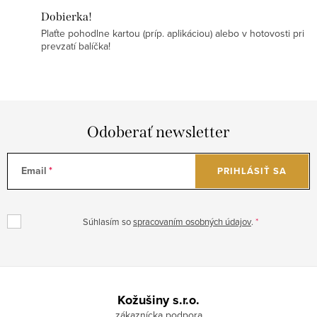
Dobierka!
Plaťte pohodlne kartou (príp. aplikáciou) alebo v hotovosti pri
prevzatí balíčka!
Odoberať newsletter
Email
PRIHLÁSIŤ SA
Súhlasím so
spracovaním osobných údajov
.
Z
á
Kožušiny s.r.o.