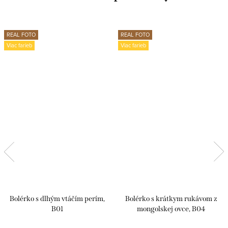
REAL FOTO
REAL FOTO
Viac farieb
Viac farieb
Bolérko s dlhým vtáčím perím,
Bolérko s krátkym rukávom z
B01
mongolskej ovce, B04